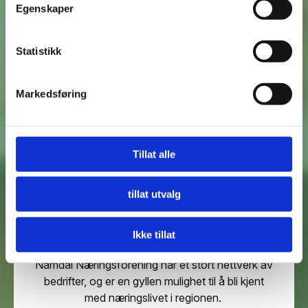
Egenskaper
Råd og veiledning
Statistikk
Vi har et stort nettverk, og bidra med råd og
veiledning til alle medlemmer.
Markedsføring
Tillat alle
tillat utvalg
Nettverk
Ikke tillat
Namdal Næringsforening har et stort nettverk av
bedrifter, og er en gyllen mulighet til å bli kjent
med næringslivet i regionen.