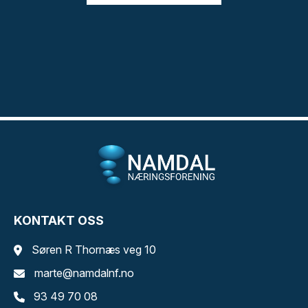
KONTAKT OSS
Søren R Thornæs veg 10
marte@namdalnf.no
93 49 70 08