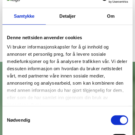
09
september
Samtykke
Detaljer
Om
08:00 - 09:30
Frokostmøte: Bygg- og anleggsanalysen
2026
Denne nettsiden anvender cookies
Vi bruker informasjonskapsler for å gi innhold og
annonser et personlig preg, for å levere sosiale
mediefunksjoner og for å analysere trafikken vår. Vi deler
dessuten informasjon om hvordan du bruker nettstedet
vårt, med partnerne våre innen sosiale medier,
annonsering og analysearbeid, som kan kombinere den
Vi gir deg
med annen informasjon du har gjort tilgjengelig for dem,
eller som de har samlet inn gjennom din bruk av
tjenestene deres.
Samtykkevalg
Nødvendig